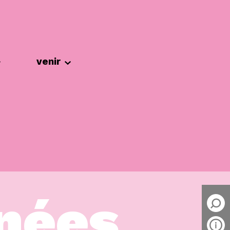
venir
nées