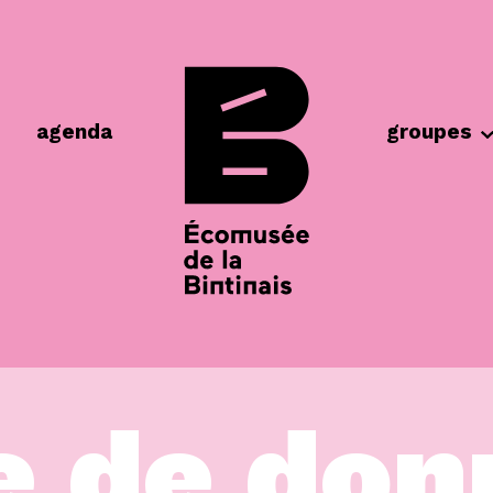
agenda
groupes
e de don