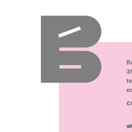
R
3
t
e
C