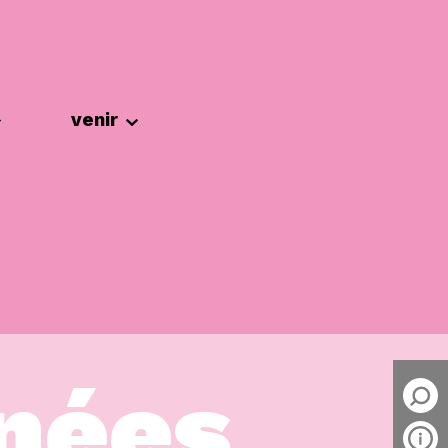
venir
nées