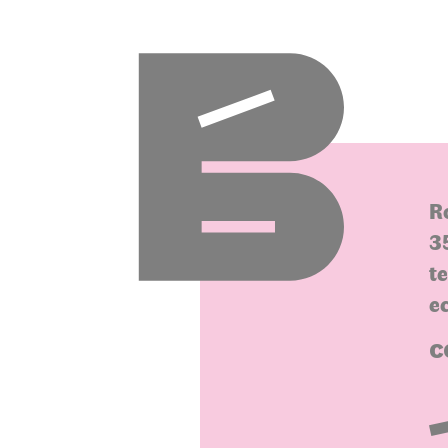
R
3
t
e
C