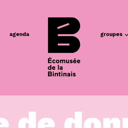
agenda
groupes
e de don