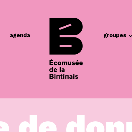
agenda
groupes
e de don