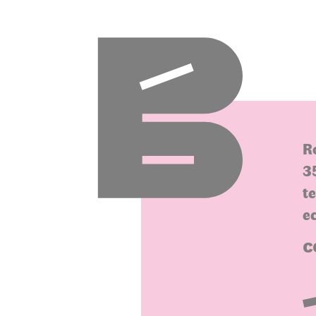
R
3
t
e
C