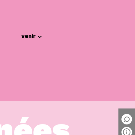
venir
nées