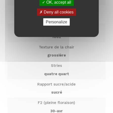
OK, accept all
Prénom
Maturité
Deny all cookies
Nom
E-
Très tardive (novembre)
Personalize
mail
*
Masse volumique
1062
Texture de la chair
grossière
Stries
quatre quart
Rapport sucre/acide
sucré
F2 (pleine floraison)
30-avr