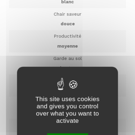
blanc
Chair saveur
douce
Productivité
moyenne
Garde au sol
longue
Diamètre de la couronne
20.2
This site uses cookies
Indice de réfraction
and gives you control
17
over what you want to
activate
Nom
Jutosité
juteux