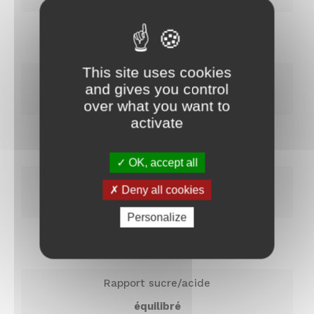
Jutosité
juteux
This site uses cookies
Maturité
and gives you control
Très tardive (novembre)
over what you want to
activate
Nom
Masse volumique
1050
OK, accept all
Prénom
Texture de la chair
Deny all cookies
fine
Nom
E-
Personalize
mail
*
Stries
abs
Rapport sucre/acide
équilibré