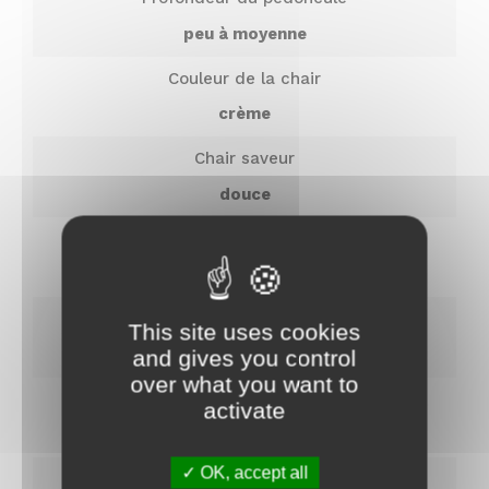
peu à moyenne
Couleur de la chair
crème
Chair saveur
douce
Productivité
faible
Garde au sol
This site uses cookies
moyenne
and gives you control
over what you want to
Diamètre de la couronne
activate
Nom
26
OK, accept all
Prénom
Indice de réfraction