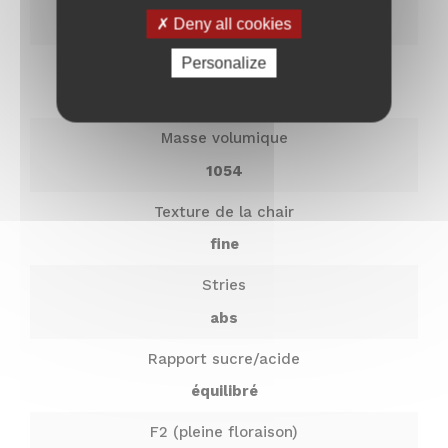
14
Deny all cookies
Nom
E-
Personalize
Jutosité
mail
*
moyennement juteux
Masse volumique
1054
Texture de la chair
fine
Stries
abs
Rapport sucre/acide
équilibré
F2 (pleine floraison)