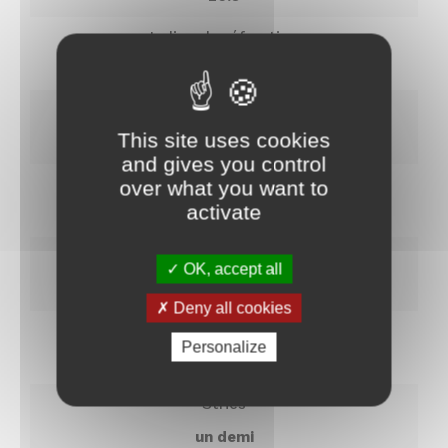
Indice de réfraction
13
Jutosité
This site uses cookies
juteux
and gives you control
Maturité
over what you want to
activate
Nom
Très tardive (novembre)
Masse volumique
OK, accept all
Prénom
1052
Deny all cookies
Texture de la chair
Nom
E-
Personalize
mail
*
grossière
Stries
un demi