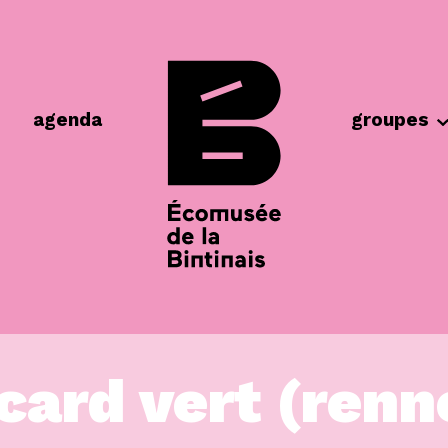
agenda
groupes
card vert (renn