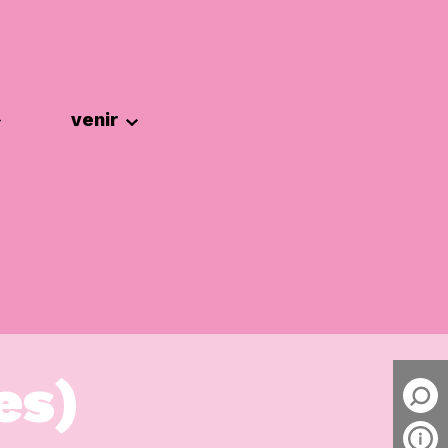
venir
es)