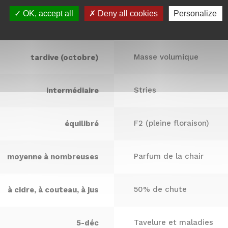
OK, accept all
Deny all cookies
Personalize
Nom
Jutosité
13.5
Masse volumique
tardive (octobre)
Stries
intermédiaire
F2 (pleine floraison)
équilibré
Parfum de la chair
moyenne à nombreuses
50% de chute
à cidre, à couteau, à jus
Tavelure et maladies
5-déc