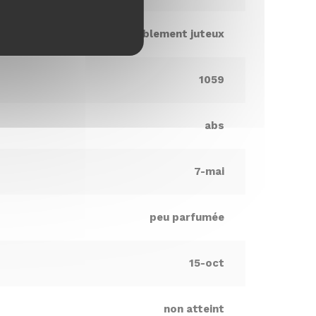
faiblement juteux
1059
abs
7-mai
peu parfumée
15-oct
non atteint