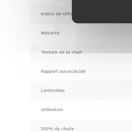
Prénom
E-
Indice de réfraction
mail
*
Maturité
Texture de la chair
Rapport sucre/acide
Lenticelles
Utilisation
100% de chute