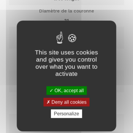
Diamètre de la couronne
21
Indice de réfraction
14
This site uses cookies
Jutosité
and gives you control
faiblement juteux
over what you want to
activate
Nom
Maturité
Très tardive (novembre)
OK, accept all
Prénom
Masse volumique
Deny all cookies
1049
Nom
E-
Personalize
mail
*
Texture de la chair
fine