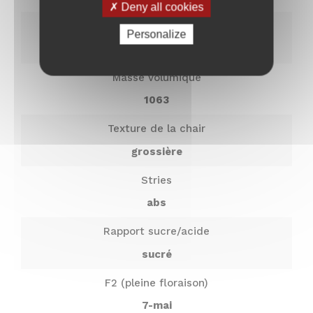
Deny all cookies
Nom
E-
Maturité
Personalize
mail
*
Très tardive (novembre)
Masse volumique
1063
Texture de la chair
grossière
Stries
abs
Rapport sucre/acide
sucré
F2 (pleine floraison)
7-mai