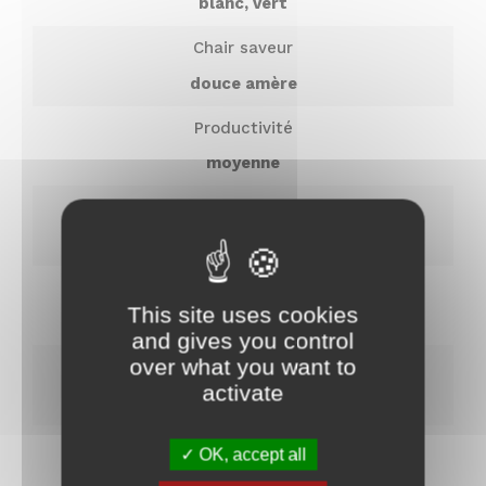
blanc, vert
Chair saveur
douce amère
Productivité
moyenne
Garde au sol
très longue
Diamètre de la couronne
This site uses cookies
27
and gives you control
over what you want to
Indice de réfraction
activate
Nom
15
Jutosité
OK, accept all
Prénom
moyennement juteux