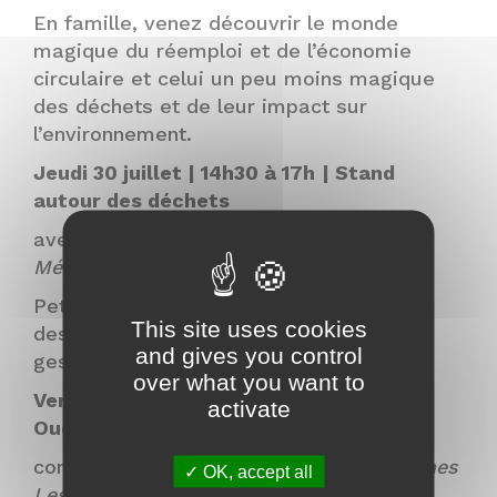
En famille, venez découvrir le monde
magique du réemploi et de l’économie
circulaire et celui un peu moins magique
des déchets et de leur impact sur
l’environnement.
Jeudi 30 juillet | 14h30 à 17h
| Stand
autour des déchets
avec le service des déchets de
Rennes
Métropole
Petits jeux divers sur le tri et le devenir
This site uses cookies
des déchets et informations sur le tri, la
and gives you control
gestion et la réduction des déchets.
over what you want to
Vendredi 31 juillet | 15h30 | Voyage d’un
activate
Oud
conte musical avec la compagnie
Les Unes
OK, accept all
Les Autres