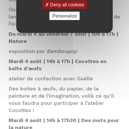
Deny all cookies
Oud, Jeune instrument de musique, se
Personalize
lance dans un voyage initiatique au côté de
l’oiseau de légende Simorgh.
Du mardi 4 au vendredi 7 août | 10h à 17h |
Nature
exposition par
Bamboupop
Mardi 4 août | 14h à 17h | Cocottes en
boîte d’œufs
atelier de confection avec Gaëlle
Des boites à œufs, du papier, de la
peinture et de l’imagination, voilà ce qu’il
vous faudra pour participer à l’atelier
Cocottes !
Mardi 4 août | 14h à 17h30 | Des mots pour
la nature