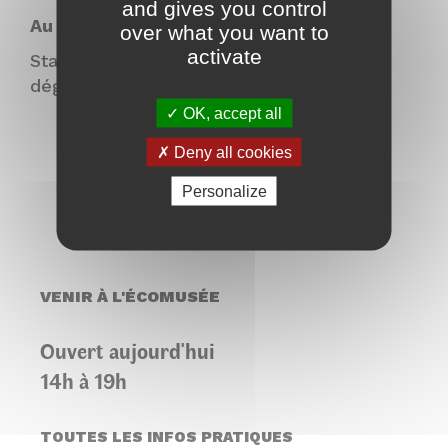
and gives you control
Au programme :
over what you want to
activate
Stands de présentation des races, de
dégustation et de vente de produits.
OK, accept all
Deny all cookies
Personalize
VENIR À L'ÉCOMUSÉE
Ouvert aujourd'hui
14h à 19h
TOUTES LES INFOS PRATIQUES