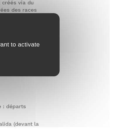
 créés via du
rées des races
 retrouvez ci-
ant to activate
e : départs
lida (devant la