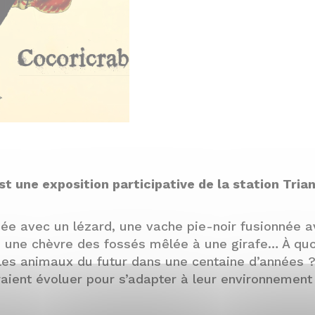
st une exposition participative de la station Tria
sée avec un lézard, une vache pie-noir fusionnée 
e une chèvre des fossés mêlée à une girafe… À quo
les animaux du futur dans une centaine d’années
aient évoluer pour s’adapter à leur environnement