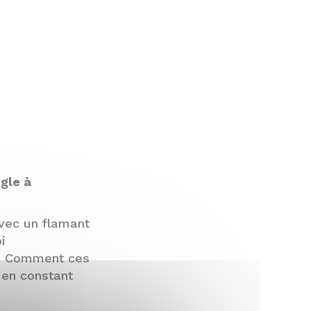
ngle à
avec un flamant
i
 ? Comment ces
 en constant