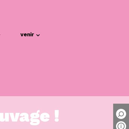
venir
auvage !