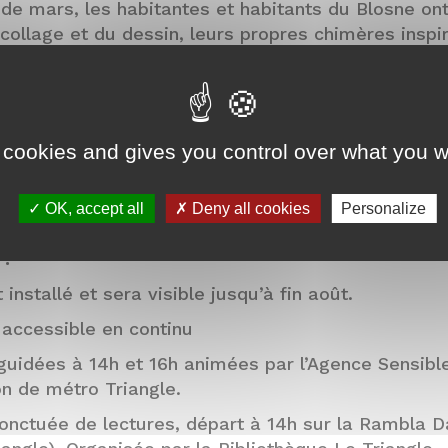
de mars, les habitantes et habitants du Blosne ont
ollage et du dessin, leurs propres chimères inspi
es et d’autres spécimens exotiques.
ont installées de la station Triangle à l’écomusée :
 du parcours et le livret de visite.
 cookies and gives you control over what you w
rté par l’
Agence Sensible
et l’écomusée.
OK, accept all
Deny all cookies
Personalize
 :
installé et sera visible jusqu’à fin août.
t accessible en continu
 guidées à 14h et 16h animées par l’Agence Sensibl
on de métro Triangle.
nctuée de lectures, départ à 14h sur la Rambla Da