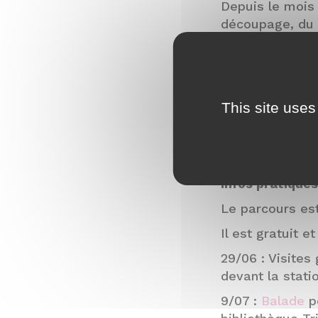
Depuis le mois 
découpage, du c
animales local
Les créations s
dessous la carte
This site uses
Le projet est po
Infos pratiques
Le parcours est 
Il est gratuit e
29/06 : Visites
devant la stati
9/07 :
Balade
po