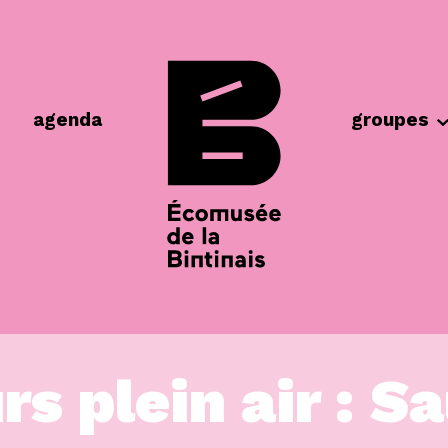
agenda
groupes
s plein air : S