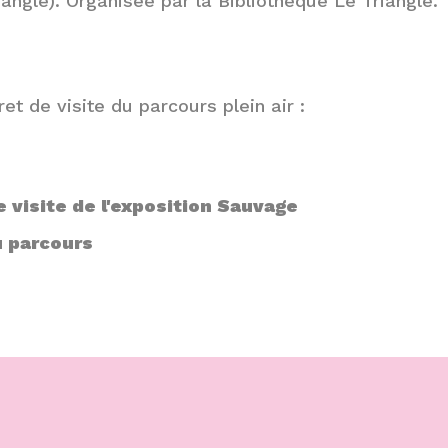
iangle). Organisée par la Bibliothèque Le Triangle.
ret de visite du parcours plein air :
e visite de l'exposition Sauvage
u parcours