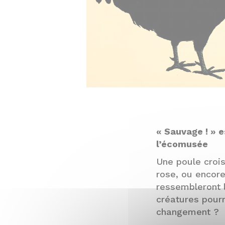
« Sauvage ! » e
l’écomusée
Une poule croi
rose, ou encor
ressembleront 
créatures pourr
changement ?