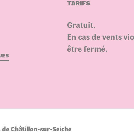
TARIFS
Gratuit.
En cas de vents vio
être fermé.
UES
 de Châtillon-sur-Seiche